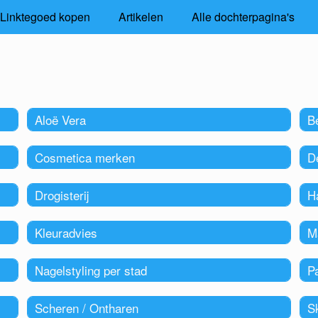
Linktegoed kopen
Artikelen
Alle dochterpagina's
Aloë Vera
B
Cosmetica merken
D
Drogisterij
Ha
Kleuradvies
M
Nagelstyling per stad
P
Scheren / Ontharen
S