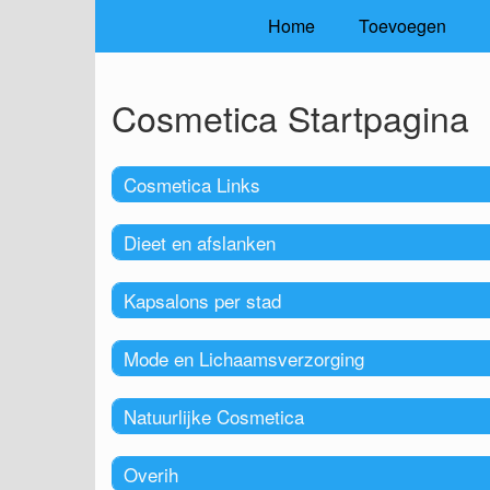
Home
Toevoegen
Cosmetica Startpagina
Cosmetica Links
Dieet en afslanken
Kapsalons per stad
Mode en Lichaamsverzorging
Natuurlijke Cosmetica
Overih