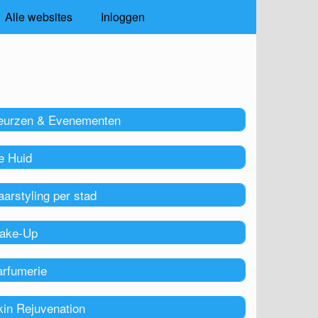
Alle websites
Inloggen
eurzen & Evenementen
e Huid
arstyling per stad
ake-Up
arfumerie
kin Rejuvenation