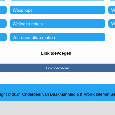
Webshops
W
Wellness hotels
W
Zelf cosmetica maken
Link toevoegen
Link toevoegen
ight © 2021 Onderdeel van
BaakmanMedia
&
Vrolijk Internet S