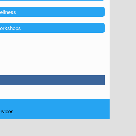
ellness
orkshops
ervices